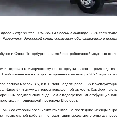
продаж грузовиков FORLAND в России в октябре 2024 года инте
. Развитием дилерской сети, сервисным обслуживанием и пост
нбурге и Санкт-Петербурге, а самой востребованной моделью ста
 интереса к коммерческому транспорту китайского производства. 
. Наибольшее число запросов пришлось на ноябрь 2024 года, спус
and полной массой 3.5, 8 и 12 тонн, адаптированных к эксплуатац
са «Евро-5» и аккумулятором повышенной емкости. Комфортные ка
оренным водительским сиденьем с подогревом, многофункциональ
го вида и поддержкой протокола Bluetooth.
LAND со стороны российских клиентов. За последние месяцы выр
ат комплексной работы — от адаптации модельного ряда для росс