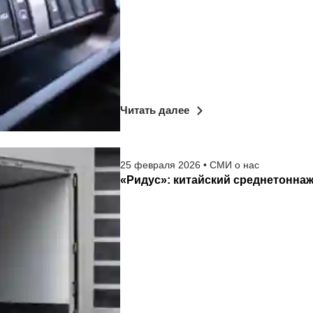
Читать далее
25
февраля
2026
•
СМИ о нас
«Ридус»: китайский среднетонна